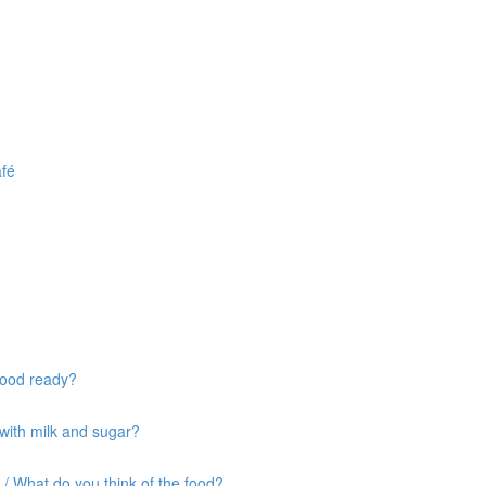
afé
food ready?
 with milk and sugar?
 / What do you think of the food?