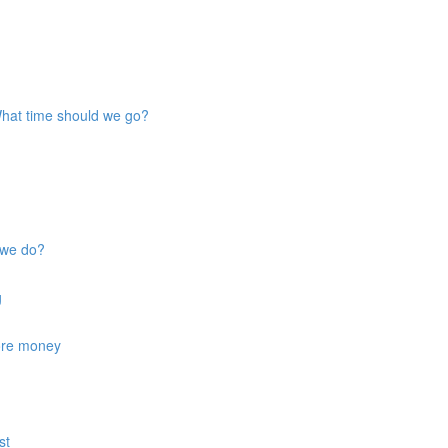
 What time should we go?
d we do?
g
more money
st