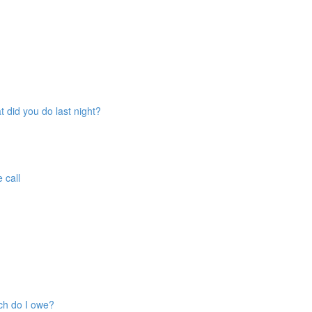
t did you do last night?
 call
ch do I owe?