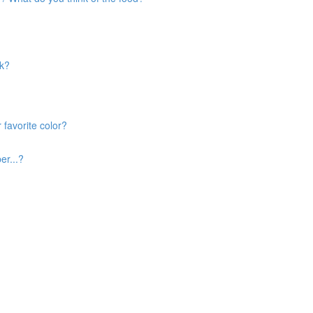
nk?
 favorite color?
er...?