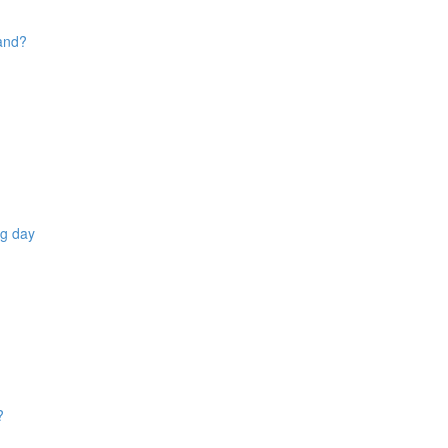
tand?
ng day
?