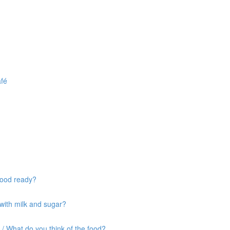
afé
food ready?
 with milk and sugar?
 / What do you think of the food?