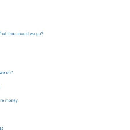
 What time should we go?
d we do?
g
more money
st