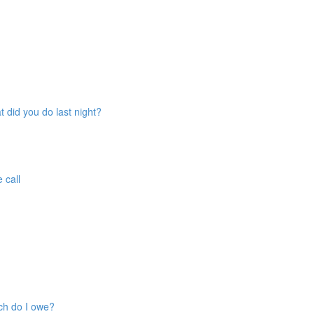
t did you do last night?
 call
ch do I owe?