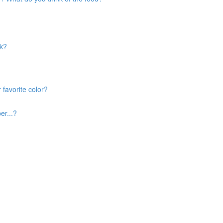
nk?
 favorite color?
er...?