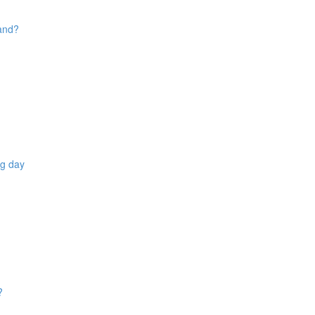
tand?
ng day
?